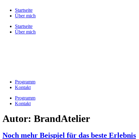
Zum
Startseite
Inhalt
Über mich
wechseln
Startseite
Über mich
Programm
Kontakt
Programm
Kontakt
Autor:
BrandAtelier
Noch mehr Beispiel für das beste Erlebnis