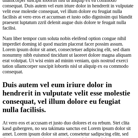
ullamcorper suscipit lobortis nisl ut aliquip ex ea commodo
consequat. Duis autem vel eum iriure dolor in hendrerit in vulputate
velit esse molestie consequat, vel illum dolore eu feugiat nulla
facilisis at vero eros et accumsan et iusto odio dignissim qui blandit
praesent luptatum zzril delenit augue duis dolore te feugait nulla
facilisi.
Nam liber tempor cum soluta nobis eleifend option congue nihil
imperdiet doming id quod mazim placerat facer possim assum.
Lorem ipsum dolor sit amet, consectetuer adipiscing elit, sed diam
nonummy nibh euismod tincidunt ut laoreet dolore magna aliquam
erat volutpat. Ut wisi enim ad minim veniam, quis nostrud exerci
tation ullamcorper suscipit lobortis nisl ut aliquip ex ea commodo
consequat.
Duis autem vel eum iriure dolor in
hendrerit in vulputate velit esse molestie
consequat, vel illum dolore eu feugiat
nulla facilisis.
At vero eos et accusam et justo duo dolores et ea rebum. Stet clita
kasd gubergren, no sea takimata sanctus est Lorem ipsum dolor sit
amet. Lorem ipsum dolor sit amet, consetetur sadipscing elitr, sed